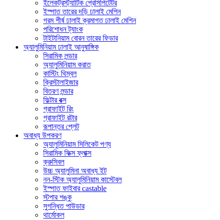
ইলেকট্রস্ট্যাটিক প্রেসিপিটেটর
ইস্পাত তারের দড়ি ঢালাই মেশিন
গরম শীর্ষ ঢালাই ক্রমাগত ঢালাই মেশিন
পরিশোধন ট্যাংক
টাইটানিয়াম বোরন তারের ফিডার
অ্যালুমিনিয়াম ঢালাই আনুষাঙ্গিক
সিরামিক লন্ডার
অ্যালুমিনিয়াম করাত
কাস্টিং থিম্বল
ক্রিস্টালাইজার
বিতরণ লন্ডার
ফিল্টার বক্স
গ্রাফাইট রিং
গ্রাফাইট রটার
রূপান্তর প্লেট
অবাধ্য উপকরণ
অ্যালুমিনিয়াম সিলিকেট পণ্য
সিরামিক ফিক্স ফ্লাক্স
ক্রুসিবল
উচ্চ অ্যালুমিনা অবাধ্য ইট
নন-স্টিক অ্যালুমিনিয়াম কাস্টেবল
ইস্পাত ফাইবার castable
স্টপার শঙ্কু
সুগন্ধিত পাউডার
থার্মোকল