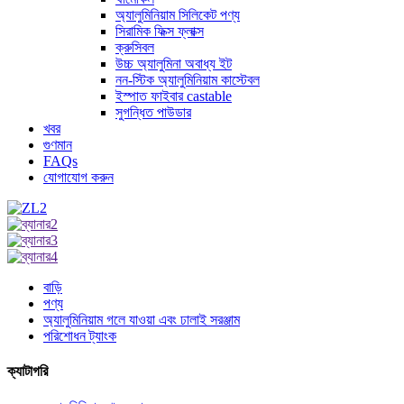
অ্যালুমিনিয়াম সিলিকেট পণ্য
সিরামিক ফিক্স ফ্লাক্স
ক্রুসিবল
উচ্চ অ্যালুমিনা অবাধ্য ইট
নন-স্টিক অ্যালুমিনিয়াম কাস্টেবল
ইস্পাত ফাইবার castable
সুগন্ধিত পাউডার
খবর
গুণমান
FAQs
যোগাযোগ করুন
বাড়ি
পণ্য
অ্যালুমিনিয়াম গলে যাওয়া এবং ঢালাই সরঞ্জাম
পরিশোধন ট্যাংক
ক্যাটাগরি