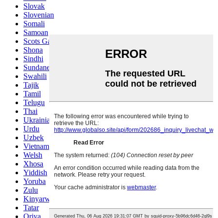
Slovak
Slovenian
Somali
Samoan
Scots Gaelic
Shona
Sindhi
Sundanese
Swahili
Tajik
Tamil
Telugu
Thai
Ukrainian
Urdu
Uzbek
Vietnamese
Welsh
Xhosa
Yiddish
Yoruba
Zulu
Kinyarwanda
Tatar
Oriya