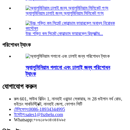
অ্যালুমিনিয়াম ঢালাই জন্য অ্যালুমিনিয়াম সিলিকেট পণ্য
উচ্চ শক্তি কম সিমেন্ট কোরান্ডাম ফায়ারক্লে রিফ্র্যাক্টর...
পরিশোধন ট্যাংক
অ্যালুমিনিয়াম গলানো এবং ঢালাই জন্য পরিশোধন
ট্যাংক
যোগাযোগ করুন
রুম 601, সাউথ বিল্ডিং 1, নানহাই ওয়ান্ডা স্কোয়ার, নং 28 গুইলান নর্থ রোড,
গুইচেং সাবডিস্ট্রিক্ট, নানহাই জেলা, ফোশান সিটি
টেলিফোন:
0086-18934344995
ইমেইল:
sales1@fszhelu.com
Whatsapp:
+৮৬১৮৯৩৪৩৪৪৯৯৫