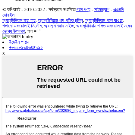
© কপিরাইট - 2010-2022 : সর্বস্বত্ব সংরক্ষিত৷
গরম পণ্য
-
সাইটম্যাপ
-
এএমপি
মোবাইল
অ্যালুমিনিয়াম মারা যায়
,
অ্যালুমিনিয়াম খাদ গলিত চুল্লি
,
অ্যালুমিনিয়াম গলে যাওয়া
,
গলানো এবং ঢালাই সিস্টেম
,
অ্যালুমিনিয়াম সাইজ
,
অ্যালুমিনিয়াম গলিত এবং ঢালাই মধ্যে
ভোগ্য উপকরণ
, মান =""
ইমেইল পাঠান
+৮৬১৮৯৩৪৩৪৪৯৯৫
x