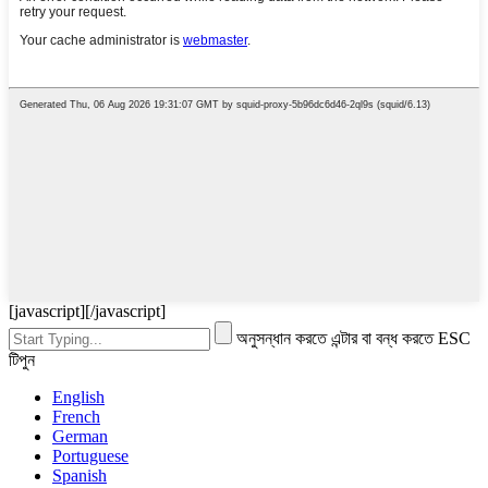
[javascript]
[/javascript]
অনুসন্ধান করতে এন্টার বা বন্ধ করতে ESC
টিপুন
English
French
German
Portuguese
Spanish