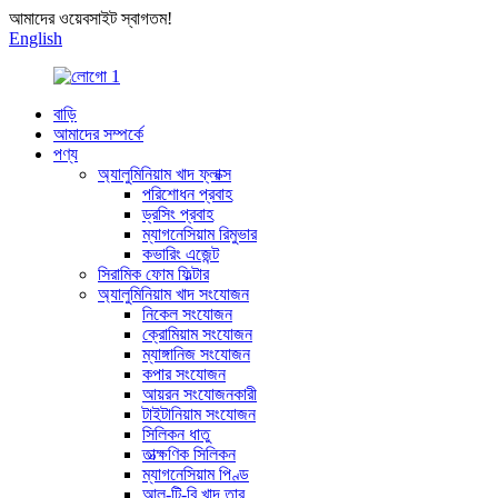
আমাদের ওয়েবসাইট স্বাগতম!
English
বাড়ি
আমাদের সম্পর্কে
পণ্য
অ্যালুমিনিয়াম খাদ ফ্লাক্স
পরিশোধন প্রবাহ
ড্রসিং প্রবাহ
ম্যাগনেসিয়াম রিমুভার
কভারিং এজেন্ট
সিরামিক ফোম ফিল্টার
অ্যালুমিনিয়াম খাদ সংযোজন
নিকেল সংযোজন
ক্রোমিয়াম সংযোজন
ম্যাঙ্গানিজ সংযোজন
কপার সংযোজন
আয়রন সংযোজনকারী
টাইটানিয়াম সংযোজন
সিলিকন ধাতু
তাত্ক্ষণিক সিলিকন
ম্যাগনেসিয়াম পিণ্ড
আল-টি-বি খাদ তার