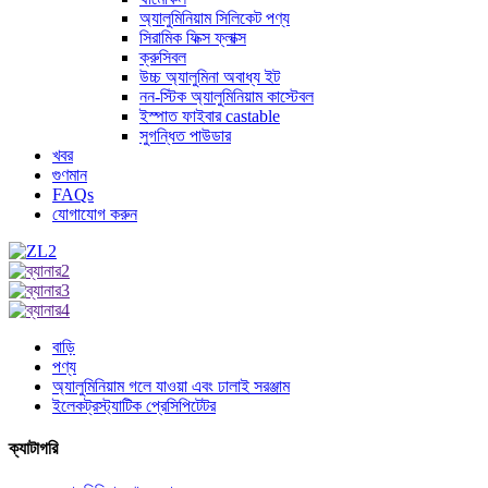
অ্যালুমিনিয়াম সিলিকেট পণ্য
সিরামিক ফিক্স ফ্লাক্স
ক্রুসিবল
উচ্চ অ্যালুমিনা অবাধ্য ইট
নন-স্টিক অ্যালুমিনিয়াম কাস্টেবল
ইস্পাত ফাইবার castable
সুগন্ধিত পাউডার
খবর
গুণমান
FAQs
যোগাযোগ করুন
বাড়ি
পণ্য
অ্যালুমিনিয়াম গলে যাওয়া এবং ঢালাই সরঞ্জাম
ইলেকট্রস্ট্যাটিক প্রেসিপিটেটর
ক্যাটাগরি