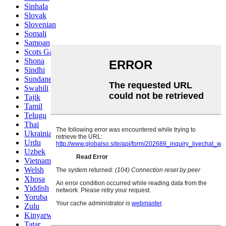
Sinhala
Slovak
Slovenian
Somali
Samoan
Scots Gaelic
Shona
Sindhi
Sundanese
Swahili
Tajik
Tamil
Telugu
Thai
Ukrainian
Urdu
Uzbek
Vietnamese
Welsh
Xhosa
Yiddish
Yoruba
Zulu
Kinyarwanda
Tatar