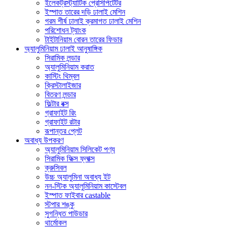
ইলেকট্রস্ট্যাটিক প্রেসিপিটেটর
ইস্পাত তারের দড়ি ঢালাই মেশিন
গরম শীর্ষ ঢালাই ক্রমাগত ঢালাই মেশিন
পরিশোধন ট্যাংক
টাইটানিয়াম বোরন তারের ফিডার
অ্যালুমিনিয়াম ঢালাই আনুষাঙ্গিক
সিরামিক লন্ডার
অ্যালুমিনিয়াম করাত
কাস্টিং থিম্বল
ক্রিস্টালাইজার
বিতরণ লন্ডার
ফিল্টার বক্স
গ্রাফাইট রিং
গ্রাফাইট রটার
রূপান্তর প্লেট
অবাধ্য উপকরণ
অ্যালুমিনিয়াম সিলিকেট পণ্য
সিরামিক ফিক্স ফ্লাক্স
ক্রুসিবল
উচ্চ অ্যালুমিনা অবাধ্য ইট
নন-স্টিক অ্যালুমিনিয়াম কাস্টেবল
ইস্পাত ফাইবার castable
স্টপার শঙ্কু
সুগন্ধিত পাউডার
থার্মোকল