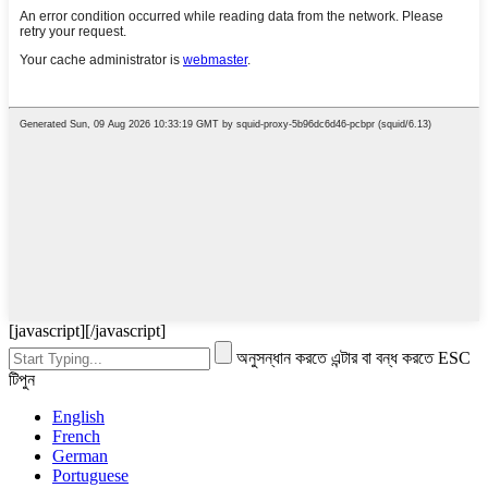
[javascript]
[/javascript]
অনুসন্ধান করতে এন্টার বা বন্ধ করতে ESC
টিপুন
English
French
German
Portuguese