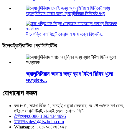
অ্যালুমিনিয়াম ঢালাই জন্য অ্যালুমিনিয়াম সিলিকেট পণ্য
উচ্চ শক্তি কম সিমেন্ট কোরান্ডাম ফায়ারক্লে রিফ্র্যাক্টর...
ইলেকট্রস্ট্যাটিক প্রেসিপিটেটর
অ্যালুমিনিয়াম আমার জন্য ব্যাগ টাইপ ফিল্টার ধুলো
সংগ্রাহক...
যোগাযোগ করুন
রুম 601, সাউথ বিল্ডিং 1, নানহাই ওয়ান্ডা স্কোয়ার, নং 28 গুইলান নর্থ রোড,
গুইচেং সাবডিস্ট্রিক্ট, নানহাই জেলা, ফোশান সিটি
টেলিফোন:
0086-18934344995
ইমেইল:
sales1@fszhelu.com
Whatsapp:
+৮৬১৮৯৩৪৩৪৪৯৯৫