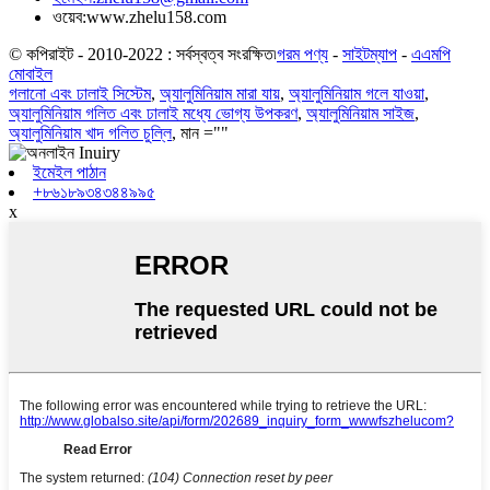
ওয়েব:
www.zhelu158.com
© কপিরাইট - 2010-2022 : সর্বস্বত্ব সংরক্ষিত৷
গরম পণ্য
-
সাইটম্যাপ
-
এএমপি
মোবাইল
গলানো এবং ঢালাই সিস্টেম
,
অ্যালুমিনিয়াম মারা যায়
,
অ্যালুমিনিয়াম গলে যাওয়া
,
অ্যালুমিনিয়াম গলিত এবং ঢালাই মধ্যে ভোগ্য উপকরণ
,
অ্যালুমিনিয়াম সাইজ
,
অ্যালুমিনিয়াম খাদ গলিত চুল্লি
, মান =""
ইমেইল পাঠান
+৮৬১৮৯৩৪৩৪৪৯৯৫
x