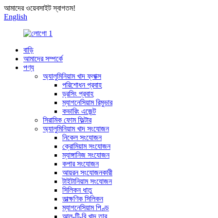
আমাদের ওয়েবসাইট স্বাগতম!
English
বাড়ি
আমাদের সম্পর্কে
পণ্য
অ্যালুমিনিয়াম খাদ ফ্লাক্স
পরিশোধন প্রবাহ
ড্রসিং প্রবাহ
ম্যাগনেসিয়াম রিমুভার
কভারিং এজেন্ট
সিরামিক ফোম ফিল্টার
অ্যালুমিনিয়াম খাদ সংযোজন
নিকেল সংযোজন
ক্রোমিয়াম সংযোজন
ম্যাঙ্গানিজ সংযোজন
কপার সংযোজন
আয়রন সংযোজনকারী
টাইটানিয়াম সংযোজন
সিলিকন ধাতু
তাত্ক্ষণিক সিলিকন
ম্যাগনেসিয়াম পিণ্ড
আল-টি-বি খাদ তার