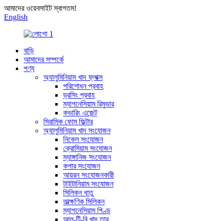
আমাদের ওয়েবসাইট স্বাগতম!
English
বাড়ি
আমাদের সম্পর্কে
পণ্য
অ্যালুমিনিয়াম খাদ ফ্লাক্স
পরিশোধন প্রবাহ
ড্রসিং প্রবাহ
ম্যাগনেসিয়াম রিমুভার
কভারিং এজেন্ট
সিরামিক ফোম ফিল্টার
অ্যালুমিনিয়াম খাদ সংযোজন
নিকেল সংযোজন
ক্রোমিয়াম সংযোজন
ম্যাঙ্গানিজ সংযোজন
কপার সংযোজন
আয়রন সংযোজনকারী
টাইটানিয়াম সংযোজন
সিলিকন ধাতু
তাত্ক্ষণিক সিলিকন
ম্যাগনেসিয়াম পিণ্ড
আল-টি-বি খাদ তার