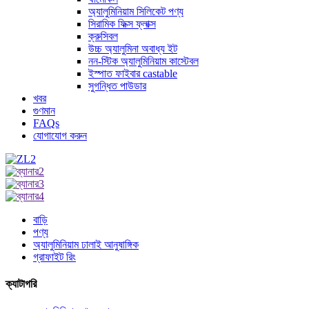
অ্যালুমিনিয়াম সিলিকেট পণ্য
সিরামিক ফিক্স ফ্লাক্স
ক্রুসিবল
উচ্চ অ্যালুমিনা অবাধ্য ইট
নন-স্টিক অ্যালুমিনিয়াম কাস্টেবল
ইস্পাত ফাইবার castable
সুগন্ধিত পাউডার
খবর
গুণমান
FAQs
যোগাযোগ করুন
বাড়ি
পণ্য
অ্যালুমিনিয়াম ঢালাই আনুষাঙ্গিক
গ্রাফাইট রিং
ক্যাটাগরি