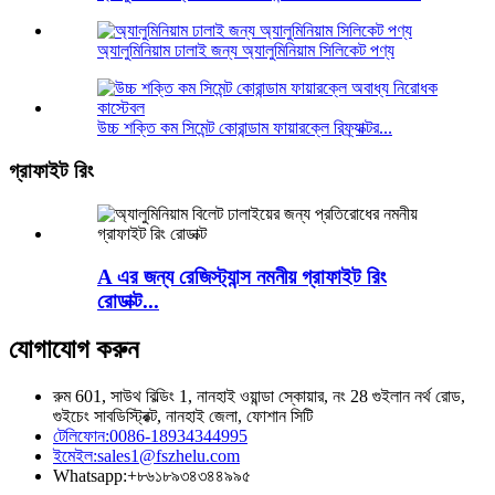
অ্যালুমিনিয়াম ঢালাই জন্য অ্যালুমিনিয়াম সিলিকেট পণ্য
উচ্চ শক্তি কম সিমেন্ট কোরান্ডাম ফায়ারক্লে রিফ্র্যাক্টর...
গ্রাফাইট রিং
A এর জন্য রেজিস্ট্যান্স নমনীয় গ্রাফাইট রিং
রোডাক্ট...
যোগাযোগ করুন
রুম 601, সাউথ বিল্ডিং 1, নানহাই ওয়ান্ডা স্কোয়ার, নং 28 গুইলান নর্থ রোড,
গুইচেং সাবডিস্ট্রিক্ট, নানহাই জেলা, ফোশান সিটি
টেলিফোন:
0086-18934344995
ইমেইল:
sales1@fszhelu.com
Whatsapp:
+৮৬১৮৯৩৪৩৪৪৯৯৫