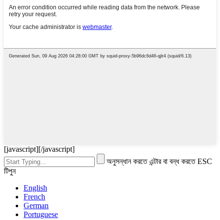
[javascript]
[/javascript]
অনুসন্ধান করতে এন্টার বা বন্ধ করতে ESC
টিপুন
English
French
German
Portuguese