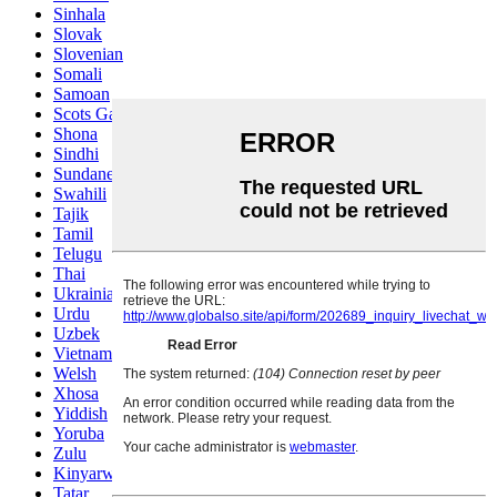
Sinhala
Slovak
Slovenian
Somali
Samoan
Scots Gaelic
Shona
Sindhi
Sundanese
Swahili
Tajik
Tamil
Telugu
Thai
Ukrainian
Urdu
Uzbek
Vietnamese
Welsh
Xhosa
Yiddish
Yoruba
Zulu
Kinyarwanda
Tatar