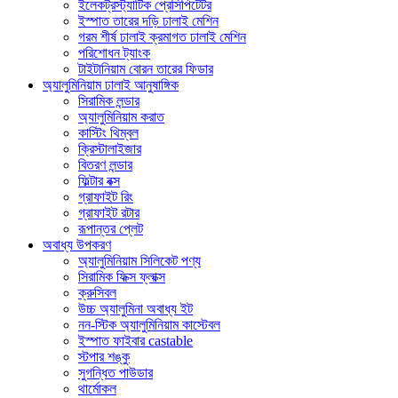
ইলেকট্রস্ট্যাটিক প্রেসিপিটেটর
ইস্পাত তারের দড়ি ঢালাই মেশিন
গরম শীর্ষ ঢালাই ক্রমাগত ঢালাই মেশিন
পরিশোধন ট্যাংক
টাইটানিয়াম বোরন তারের ফিডার
অ্যালুমিনিয়াম ঢালাই আনুষাঙ্গিক
সিরামিক লন্ডার
অ্যালুমিনিয়াম করাত
কাস্টিং থিম্বল
ক্রিস্টালাইজার
বিতরণ লন্ডার
ফিল্টার বক্স
গ্রাফাইট রিং
গ্রাফাইট রটার
রূপান্তর প্লেট
অবাধ্য উপকরণ
অ্যালুমিনিয়াম সিলিকেট পণ্য
সিরামিক ফিক্স ফ্লাক্স
ক্রুসিবল
উচ্চ অ্যালুমিনা অবাধ্য ইট
নন-স্টিক অ্যালুমিনিয়াম কাস্টেবল
ইস্পাত ফাইবার castable
স্টপার শঙ্কু
সুগন্ধিত পাউডার
থার্মোকল